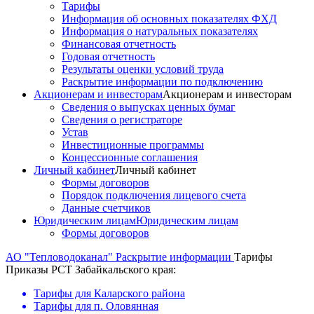
Тарифы
Информация об основных показателях ФХД
Информация о натуральных показателях
Финансовая отчетность
Годовая отчетность
Результаты оценки условий труда
Раскрытие информации по подключению
Акционерам и инвесторам
Акционерам и инвесторам
Сведения о выпусках ценных бумаг
Сведения о регистраторе
Устав
Инвестиционные программы
Концессионные соглашения
Личный кабинет
Личный кабинет
Формы договоров
Порядок подключения лицевого счета
Данные счетчиков
Юридическим лицам
Юридическим лицам
Формы договоров
АО "Тепловодоканал"
Раскрытие информации
Тарифы
Приказы РСТ Забайкальского края:
Тарифы для Каларского района
Тарифы для п. Оловянная