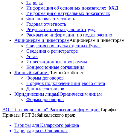
Тарифы
Информация об основных показателях ФХД
Информация о натуральных показателях
Финансовая отчетность
Годовая отчетность
Результаты оценки условий труда
Раскрытие информации по подключению
Акционерам и инвесторам
Акционерам и инвесторам
Сведения о выпусках ценных бумаг
Сведения о регистраторе
Устав
Инвестиционные программы
Концессионные соглашения
Личный кабинет
Личный кабинет
Формы договоров
Порядок подключения лицевого счета
Данные счетчиков
Юридическим лицам
Юридическим лицам
Формы договоров
АО "Тепловодоканал"
Раскрытие информации
Тарифы
Приказы РСТ Забайкальского края:
Тарифы для Каларского района
Тарифы для п. Оловянная